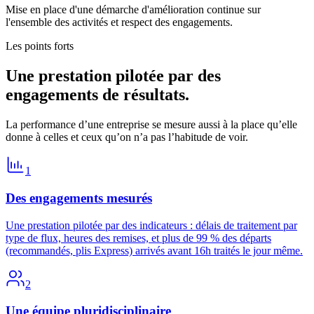
Mise en place d'une démarche d'amélioration continue sur
l'ensemble des activités et respect des engagements.
Les points forts
Une prestation pilotée par
des
engagements de résultats.
La performance d’une entreprise se mesure aussi à la place qu’elle
donne à celles et ceux qu’on n’a pas l’habitude de voir.
1
Des engagements mesurés
Une prestation pilotée par des indicateurs : délais de traitement par
type de flux, heures des remises, et plus de 99 % des départs
(recommandés, plis Express) arrivés avant 16h traités le jour même.
2
Une équipe pluridisciplinaire